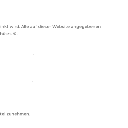
linkt wird. Alle auf dieser Website angegebenen
hützt. ©.
itz@gmail.com
.
/consumers/odr/
.
e teilzunehmen.