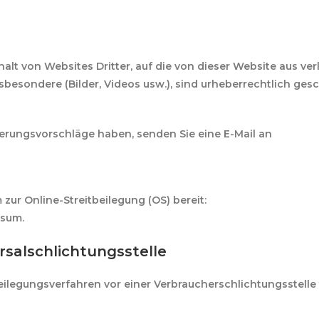
lt von Websites Dritter, auf die von dieser Website aus ver
insbesondere (Bilder, Videos usw.), sind urheberrechtlich gesc
erungsvorschläge haben, senden Sie eine E-Mail an
chossew
 zur Online-Streitbeilegung (OS) bereit:
https://ec.europa.eu
ssum.
sal­schlichtungs­stelle
itbeilegungsverfahren vor einer Verbraucherschlichtungsstell